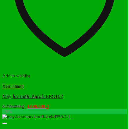
Add to wishlist
+
Xem nhanh
Máy lọc nước Karofi ERO102
Giá
Giá
8.270.000
₫
4.990.000
₫
gốc
hiện
-19%
là:
tại
8.270.000 ₫.
là:
4.990.000 ₫.