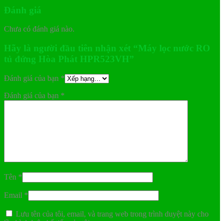
Đánh giá
Chưa có đánh giá nào.
Hãy là người đầu tiên nhận xét “Máy lọc nước RO
tủ đứng Hòa Phát HPR523VH”
Đánh giá của bạn
*
Đánh giá của bạn
*
Tên
*
Email
*
Lưu tên của tôi, email, và trang web trong trình duyệt này cho