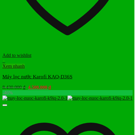
Add to wishlist
+
Xem nhanh
Máy lọc nước Karofi KAQ-D36S
Giá
Giá
8.430.000
₫
4.500.000
₫
gốc
hiện
-46%
là:
tại
8.430.000 ₫.
là:
4.500.000 ₫.