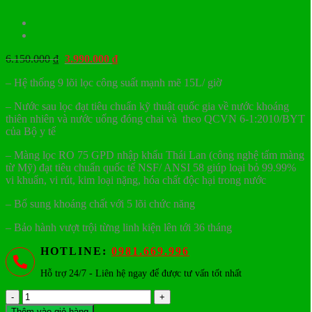
Giá
Giá
6.150.000
₫
3.990.000
₫
gốc
hiện
– Hệ thống 9 lõi lọc công suất mạnh mẽ 15L/ giờ
là:
tại
6.150.000 ₫.
là:
– Nước sau lọc đạt tiêu chuẩn kỹ thuật quốc gia về nước khoáng
3.990.000 ₫.
thiên nhiên và nước uống đóng chai và theo QCVN 6-1:2010/BYT
của Bộ y tế
– Màng lọc RO 75 GPD nhập khẩu Thái Lan (công nghệ tấm màng
từ Mỹ) đạt tiêu chuẩn quốc tế NSF/ ANSI 58 giúp loại bỏ 99.99%
vi khuẩn, vi rút, kim loại nặng, hóa chất độc hại trong nước
– Bổ sung khoáng chất với 5 lõi chức năng
– Bảo hành vượt trội từng linh kiện lên tới 36 tháng
HOTLINE:
0981.669.996
Hỗ trợ 24/7 - Liên hệ ngay để được tư vấn tốt nhất
Máy
lọc
Thêm vào giỏ hàng