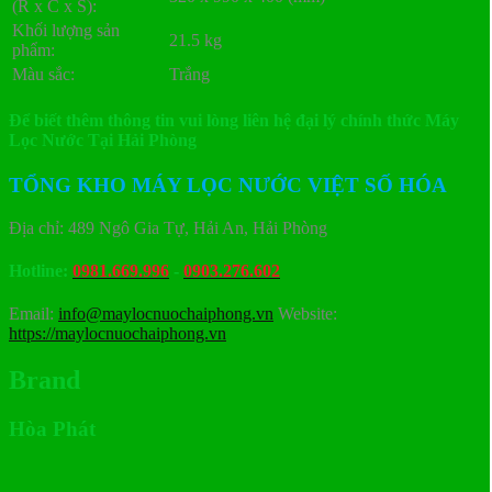
(R x C x S):
Khối lượng sản
21.5 kg
phẩm:
Màu sắc:
Trắng
Để biết thêm thông tin vui lòng liên hệ đại lý chính thức Máy
Lọc Nước Tại Hải Phòng
TỔNG KHO MÁY LỌC NƯỚC VIỆT SỐ HÓA
Địa chỉ: 489 Ngô Gia Tự, Hải An, Hải Phòng
Hotline:
0981.669.996
-
0903.276.602
Email:
info@maylocnuochaiphong.vn
Website:
https://maylocnuochaiphong.vn
Brand
Hòa Phát