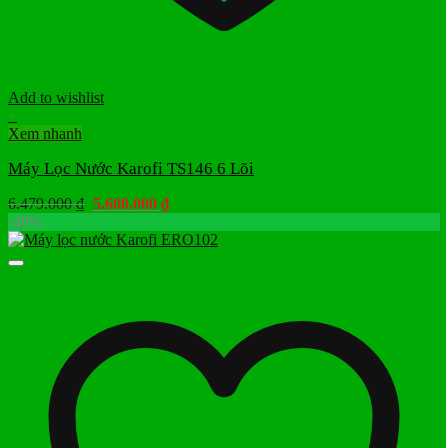
Add to wishlist
+
Xem nhanh
Máy Lọc Nước Karofi TS146 6 Lõi
Giá
Giá
6.479.000
₫
5.600.000
₫
gốc
hiện
-40%
là:
tại
6.479.000 ₫.
là:
5.600.000 ₫.