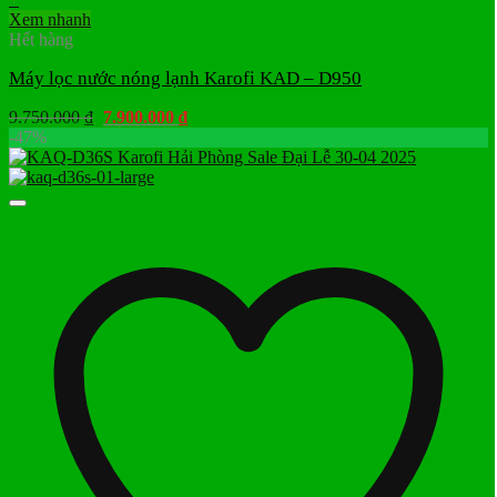
Xem nhanh
Hết hàng
Máy lọc nước nóng lạnh Karofi KAD – D950
Giá
Giá
9.750.000
₫
7.900.000
₫
gốc
hiện
-47%
là:
tại
9.750.000 ₫.
là:
7.900.000 ₫.