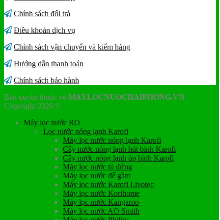
Chính sách đổi trả
Điều khoản dịch vụ
Chính sách vận chuyển và kiểm hàng
Hướng dẫn thanh toán
Chính sách bảo hành
Bản quyền thuộc về
MAYLOCNUOCHAIPHONG.VN
-
Copyright 2026 ©
Máy lọc nước RO
Lọc nước nóng lạnh Karofi
Máy lọc nước nóng lạnh Karofi
Cây nước nóng lạnh hút bình Karofi
Cây nước nóng lạnh úp bình Karofi
Máy lọc nước tủ đứng
Máy lọc nước để gầm
Máy lọc nước Karofi Livotec
Máy lọc nước Korihome
Máy lọc nước Kangaroo
Máy lọc nước AO Smith
Máy lọc nước Philips