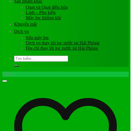
Sản phẩm khác
Quạt và Quạt điều hòa
Linh – Phụ kiện
Máy lọc không khí
Khuyến mãi
Dịch vụ
Sửa máy lọc
Dịch vụ thay lõi lọc nước tại Hải Phòng
Địa chỉ thay lõi lọc nước tại Hải Phòng
Tìm
kiếm:
-35%