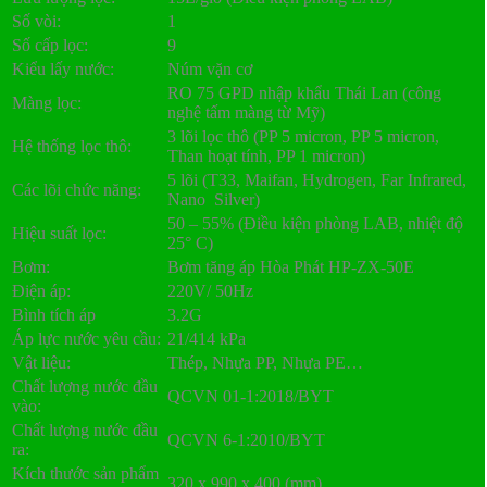
Số vòi:
1
Số cấp lọc:
9
Kiểu lấy nước:
Núm vặn cơ
RO 75 GPD nhập khẩu Thái Lan (công
Màng lọc:
nghệ tấm màng từ Mỹ)
3 lõi lọc thô (PP 5 micron, PP 5 micron,
Hệ thống lọc thô:
Than hoạt tính, PP 1 micron)
5 lõi (T33, Maifan, Hydrogen, Far Infrared,
Các lõi chức năng:
Nano Silver)
50 – 55% (Điều kiện phòng LAB, nhiệt độ
Hiệu suất lọc:
25° C)
Bơm:
Bơm tăng áp Hòa Phát HP-ZX-50E
Điện áp:
220V/ 50Hz
Bình tích áp
3.2G
Áp lực nước yêu cầu:
21/414 kPa
Vật liệu:
Thép, Nhựa PP, Nhựa PE…
Chất lượng nước đầu
QCVN 01-1:2018/BYT
vào:
Chất lượng nước đầu
QCVN 6-1:2010/BYT
ra:
Kích thước sản phẩm
320 x 990 x 400 (mm)