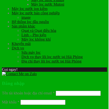
Máy lọc nước Mutosi
Máy lọc nước ion kiềm
Máy lọc nước bán công nghiệp
image
Hệ thống lọc đầu nguồn
Sản phẩm khác
Quạt và Quạt điều hòa
Linh – Phụ kiện
Máy lọc không khí
Khuyến mãi
Dịch vụ
Sửa máy lọc
Dịch vụ thay lõi lọc nước tại Hải Phòng
Địa chỉ thay lõi lọc nước tại Hải Phòng
Gọi ngay!
Đăng nhập
Tên tài khoản hoặc địa chỉ email
*
Mật khẩu
*