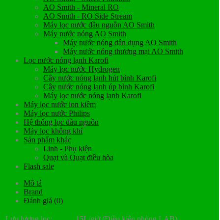
AO Smith - Mineral RO
AO Smith - RO Side Stream
Máy lọc nước đầu nguồn AO Smith
Máy nước nóng AO Smith
Máy nước nóng dân dụng AO Smith
Máy nước nóng thương mại AO Smith
Lọc nước nóng lạnh Karofi
Máy lọc nước Hydrogen
Cây nước nóng lạnh hút bình Karofi
Cây nước nóng lạnh úp bình Karofi
Máy lọc nước nóng lạnh Karofi
Máy lọc nước ion kiềm
Máy lọc nước Philips
Hệ thống lọc đầu nguồn
Máy lọc không khí
Sản phẩm khác
Linh - Phụ kiện
Quạt và Quạt điều hòa
Flash sale
Mô tả
Brand
Đánh giá (0)
Lưu lượng lọc:
15L/giờ (Điều kiện phòng LAB)